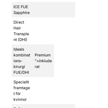
ICE FUE
Sapphire
Direct
Hair
Transpla
nt (DHI)
Ideals
kombinat
Premium
ions-
”>inklude
kirurgi
rat
FUE/DHI
Speciellt
framtage
t för
kvinnor