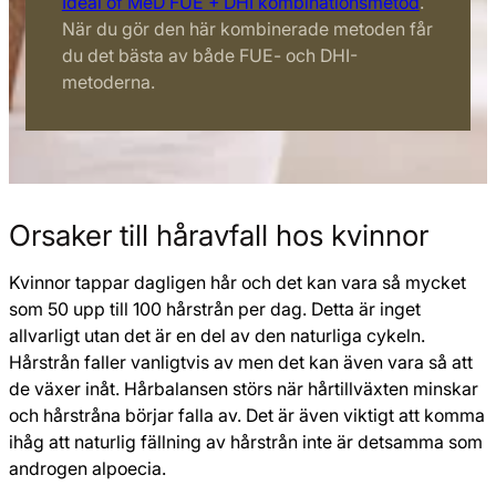
Ideal of MeD FUE + DHI kombinationsmetod
.
När du gör den här kombinerade metoden får
du det bästa av både FUE- och DHI-
metoderna.
Orsaker till håravfall hos kvinnor
Kvinnor tappar dagligen hår och det kan vara så mycket
som 50 upp till 100 hårstrån per dag. Detta är inget
allvarligt utan det är en del av den naturliga cykeln.
Hårstrån faller vanligtvis av men det kan även vara så att
de växer inåt. Hårbalansen störs när hårtillväxten minskar
och hårstråna börjar falla av. Det är även viktigt att komma
ihåg att naturlig fällning av hårstrån inte är detsamma som
androgen alpoecia.