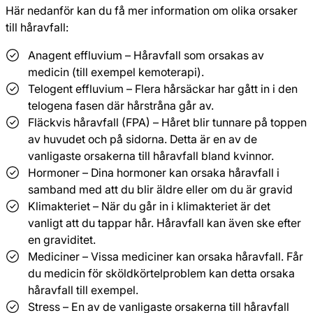
Här nedanför kan du få mer information om olika orsaker
till håravfall:
Anagent effluvium – Håravfall som orsakas av
medicin (till exempel kemoterapi).
Telogent effluvium – Flera hårsäckar har gått in i den
telogena fasen där hårstråna går av.
Fläckvis håravfall (FPA) – Håret blir tunnare på toppen
av huvudet och på sidorna. Detta är en av de
vanligaste orsakerna till håravfall bland kvinnor.
Hormoner – Dina hormoner kan orsaka håravfall i
samband med att du blir äldre eller om du är gravid
Klimakteriet – När du går in i klimakteriet är det
vanligt att du tappar hår. Håravfall kan även ske efter
en graviditet.
Mediciner – Vissa mediciner kan orsaka håravfall. Får
du medicin för sköldkörtelproblem kan detta orsaka
håravfall till exempel.
Stress – En av de vanligaste orsakerna till håravfall