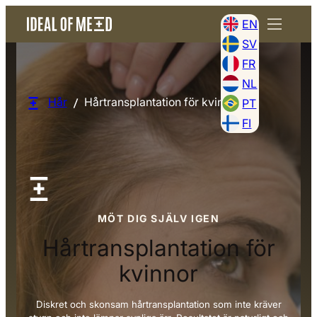
EN
SV
FR
NL
Hår
Hårtransplantation för kvinnor
PT
FI
MÖT DIG SJÄLV IGEN
Hårtransplantation för
kvinnor
Diskret och skonsam hårtransplantation som inte kräver