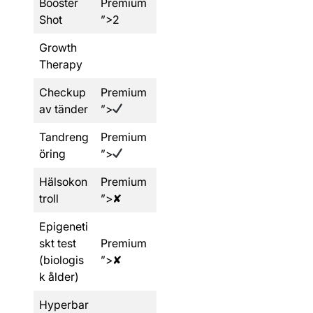
Booster
Premium
Shot
”>2
Growth
Therapy
Checkup
Premium
av tänder
”>
Tandreng
Premium
öring
”>
Hälsokon
Premium
troll
”>✘
Epigeneti
skt test
Premium
(biologis
”>✘
k ålder)
Hyperbar