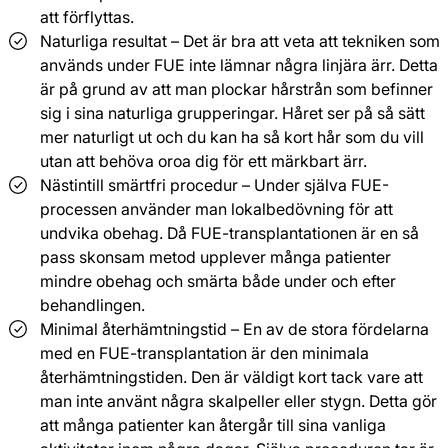
att förflyttas.
Naturliga resultat – Det är bra att veta att tekniken som
används under FUE inte lämnar några linjära ärr. Detta
är på grund av att man plockar hårstrån som befinner
sig i sina naturliga grupperingar. Håret ser på så sätt
mer naturligt ut och du kan ha så kort hår som du vill
utan att behöva oroa dig för ett märkbart ärr.
Nästintill smärtfri procedur – Under själva FUE-
processen använder man lokalbedövning för att
undvika obehag. Då FUE-transplantationen är en så
pass skonsam metod upplever många patienter
mindre obehag och smärta både under och efter
behandlingen.
Minimal återhämtningstid – En av de stora fördelarna
med en FUE-transplantation är den minimala
återhämtningstiden. Den är väldigt kort tack vare att
man inte använt några skalpeller eller stygn. Detta gör
att många patienter kan återgår till sina vanliga