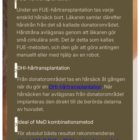
1
Under en FUE-hårtransplantation tas varje
enskild hårsäck bort. Läkaren samlar därefter
hårstrån från det så kallade donatorområdet.
Hårstråna avlägsnas genom att läkaren gör
små cirkulära snitt. Det är detta som kallas
FUE-metoden, och den går att göra antingen
manuellt eller med hjälp av en robot.
DHI-hårtransplantation
2
Från donatorområdet tas en hårsäck åt gången
när du gör en
DHI-hårtransplantation
. När
hårsäcken har avlägsnas från donatorområdet
implanteras den direkt till de berörda delarna
av huvudet.
Ideal of MeD kombinationsmetod
3
För absolut bästa resultat rekommenderas