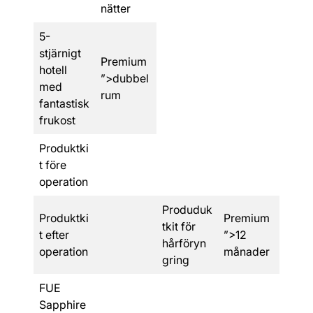
nätter
5-
stjärnigt
Premium
hotell
”>dubbel
med
rum
fantastisk
frukost
Produktki
t före
operation
Produduk
Produktki
Premium
tkit för
t efter
”>12
hårföryn
operation
månader
gring
FUE
Sapphire