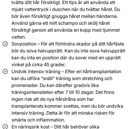
tvätta ditt hår försiktigt. Ett tips är att använda ett
mjukt vattentryck i duschen när du tvättar håret. Du
bör även försiktigt gnugga håret mellan händerna.
Använd gärna ett milt schampo och skölj håret
försiktigt genom att använda en kopp med ljummet
vatten.
Sovposition – För att förhindra skador på ditt hårfäste
bör du sova halvupprätt. Kan du inte sova halvupprätt
kan du inta en position där du sover med en upprätt
vinkel på cirka 45 grader.
Undvik intensiv träning – Efter en hårtransplantation
kan du utföra “snäll” träning som stretching och
promenader. Du kan därefter gradvis öka
träningsintensiteten efter 7 till 10 dagar. Det finns
ingen risk att de nya hårstråna som har
transplanterats kommer svettas, men du bör undvika
intensiv träning. Detta är för att minska risken för
smärta och inflammation.
En näringsrik kost – Ditt hår behöver olika