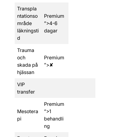
Transpla
ntationso
Premium
mråde
”>4-6
läkningsti
dagar
d
Trauma
och
Premium
skada på
”>✘
hjässan
VIP
transfer
Premium
Mesotera
”>1
pi
behandli
ng