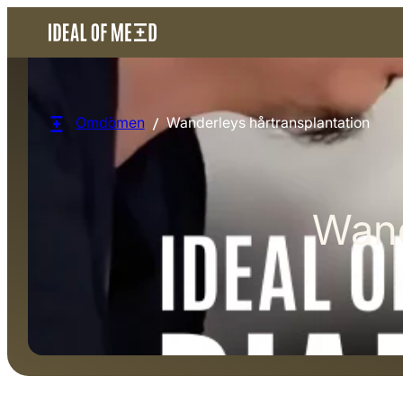
Omdömen
Wanderleys hårtransplantation
Wand