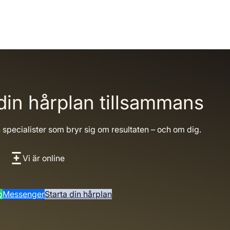
din hårplan tillsammans
n specialister som bryr sig om resultaten – och om dig.
Vi är online
p
Messenger
Starta din hårplan