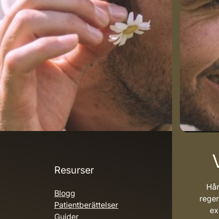
Resurser
Hår
Blogg
regen
Patientberättelser
ex
Guider