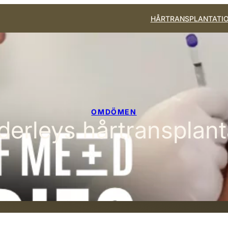
HÅRTRANSPLANTATI
OMDÖMEN
erleys hårtransplant