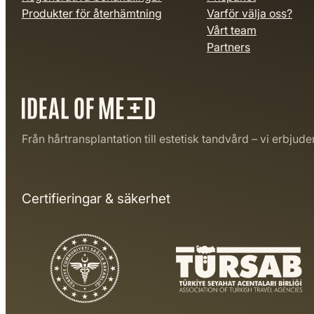
Produkter för återhämtning
Varför välja oss?
Vårt team
Partners
Från hårtransplantation till estetisk tandvård – vi erbjude
Certifieringar & säkerhet