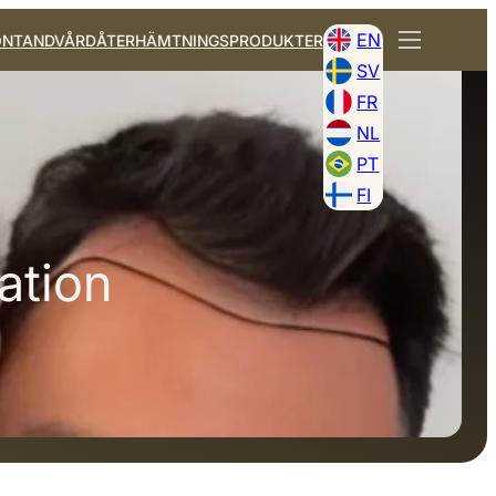
EN
ON
TANDVÅRD
ÅTERHÄMTNINGSPRODUKTER
SV
FR
NL
PT
FI
ation