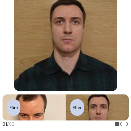
Före
Efter
01
/
02