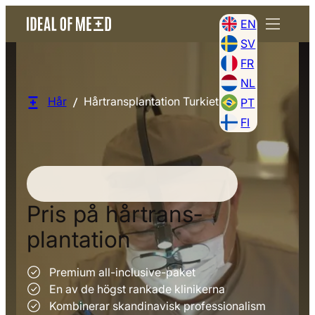
EN
SV
FR
NL
Hår
Hårtransplantation Turkiet Pris
PT
FI
Pris på hårtrans­
plantation
Premium all-inclusive-paket
En av de högst rankade klinikerna
Kombinerar skandinavisk professionalism