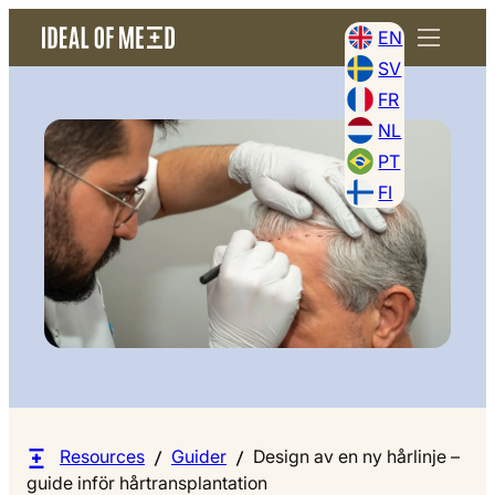
EN
SV
FR
NL
PT
FI
Resources
Guider
Design av en ny hårlinje –
guide inför hårtransplantation