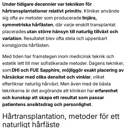
Under tidigare decennier var tekniken för
hårtransplantationer relativt primitiv
. Kliniker använde
sig ofta av metoder som producerade
linjära,
symmetriska hårfästen
, där varje enskilt transplantat
placerades
utan större hänsyn till naturlig tillväxt och
variation
. Resultatet blev ofta stela och uppenbart
konstgjorda hårfästen.
Med tiden har framstegen inom medicinsk teknik och
estetik lett till mer sofistikerade metoder. Dagens tekniker,
som
DHI och FUE Sapphire, möjliggör exakt placering av
hårsäckar med olika densitet och vinklar
, vilket
efterliknar naturlig hårväxt. Men även med de bästa
teknikerna är det avgörande att kliniken har
erfarenhet
och kunskap att skapa ett resultat som passar
patientens ansiktsdrag och personlighet
.
Hårtransplantation, metoder för ett
naturligt hårfäste