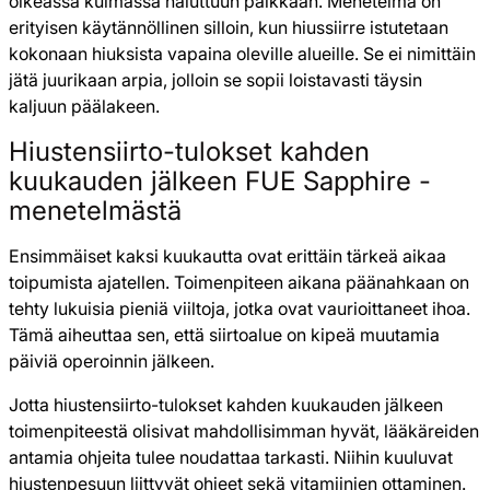
oikeassa kulmassa haluttuun paikkaan. Menetelmä on
erityisen käytännöllinen silloin, kun hiussiirre istutetaan
kokonaan hiuksista vapaina oleville alueille. Se ei nimittäin
jätä juurikaan arpia, jolloin se sopii loistavasti täysin
kaljuun päälakeen.
Hiustensiirto-tulokset kahden
kuukauden jälkeen FUE Sapphire -
menetelmästä
Ensimmäiset kaksi kuukautta ovat erittäin tärkeä aikaa
toipumista ajatellen. Toimenpiteen aikana päänahkaan on
tehty lukuisia pieniä viiltoja, jotka ovat vaurioittaneet ihoa.
Tämä aiheuttaa sen, että siirtoalue on kipeä muutamia
päiviä operoinnin jälkeen.
Jotta hiustensiirto-tulokset kahden kuukauden jälkeen
toimenpiteestä olisivat mahdollisimman hyvät, lääkäreiden
antamia ohjeita tulee noudattaa tarkasti. Niihin kuuluvat
hiustenpesuun liittyvät ohjeet sekä vitamiinien ottaminen.