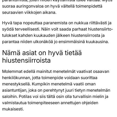
suoraa auringonvaloa on hyvä vältellä toimenpidettä
seuraavien viikkojen aikana.
Hyvä tapa nopeuttaa paranemista on nukkua riittävästi ja
syödä terveellisesti. Näin voit saada parhaat hiustensiirto-
tulokset kahden kuukauden jälkeen hiustensiirrosta ja
parantaa niiden ulkonäköä jo ensimmäisinä kuukausina.
Nämä asiat on hyvä tietää
hiustensiirroista
Molemmat edellä mainitut menetelmät vaativat osaavan
henkilökunnan, jotta toimenpide voidaan suorittaa
menestyksellä. Kumpikin menetelmä vaatii oman
asiantuntijan, joka on perehtynyt juuri tietyn menetelmän
saloihin. Potilas voi siis tältä osin olla turvallisin mielin ja
valmistautua toimenpiteeseen annettujen ohjeiden
mukaisesti.