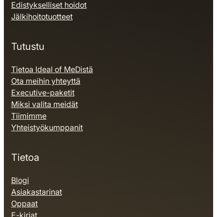
Edistykselliset hoidot
Jälkihoitotuotteet
Tutustu
Tietoa Ideal of MeDistä
Ota meihin yhteyttä
Executive-paketit
Miksi valita meidät
Tiimimme
Yhteistyökumppanit
Tietoa
Blogi
Asiakastarinat
Oppaat
E-kirjat