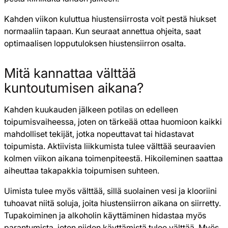
Kahden viikon kuluttua hiustensiirrosta voit pestä hiukset
normaaliin tapaan. Kun seuraat annettua ohjeita, saat
optimaalisen lopputuloksen hiustensiirron osalta.
Mitä kannattaa välttää
kuntoutumisen aikana?
Kahden kuukauden jälkeen potilas on edelleen
toipumisvaiheessa, joten on tärkeää ottaa huomioon kaikki
mahdolliset tekijät, jotka nopeuttavat tai hidastavat
toipumista. Aktiivista liikkumista tulee välttää seuraavien
kolmen viikon aikana toimenpiteestä. Hikoileminen saattaa
aiheuttaa takapakkia toipumisen suhteen.
Uimista tulee myös välttää, sillä suolainen vesi ja klooriini
tuhoavat niitä soluja, joita hiustensiirron aikana on siirretty.
Tupakoiminen ja alkoholin käyttäminen hidastaa myös
parantumista, joten niiden käyttämistä tulee välttää. Myös