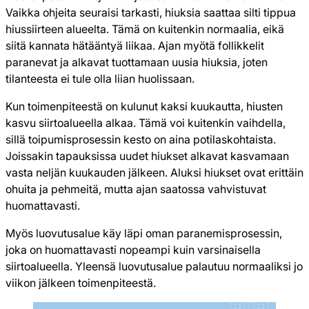
Vaikka ohjeita seuraisi tarkasti, hiuksia saattaa silti tippua
hiussiirteen alueelta. Tämä on kuitenkin normaalia, eikä
siitä kannata hätääntyä liikaa. Ajan myötä follikkelit
paranevat ja alkavat tuottamaan uusia hiuksia, joten
tilanteesta ei tule olla liian huolissaan.
Kun toimenpiteestä on kulunut kaksi kuukautta, hiusten
kasvu siirtoalueella alkaa. Tämä voi kuitenkin vaihdella,
sillä toipumisprosessin kesto on aina potilaskohtaista.
Joissakin tapauksissa uudet hiukset alkavat kasvamaan
vasta neljän kuukauden jälkeen. Aluksi hiukset ovat erittäin
ohuita ja pehmeitä, mutta ajan saatossa vahvistuvat
huomattavasti.
Myös luovutusalue käy läpi oman paranemisprosessin,
joka on huomattavasti nopeampi kuin varsinaisella
siirtoalueella. Yleensä luovutusalue palautuu normaaliksi jo
viikon jälkeen toimenpiteestä.