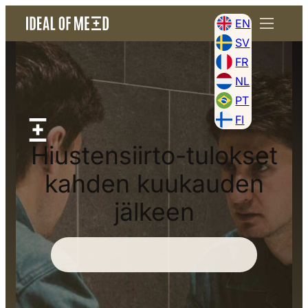
EN
SV
FR
NL
PT
FI
Hiustensiirto-tulokset
kahden kuukauden
jälkeen