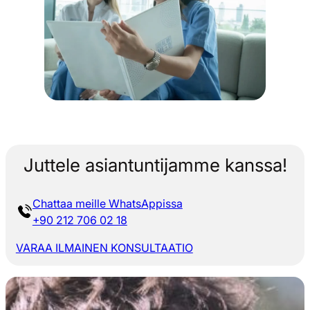
Juttele asiantuntijamme kanssa!
Chattaa meille WhatsAppissa
+90 212 706 02 18
VARAA ILMAINEN KONSULTAATIO