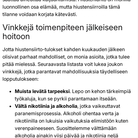
luonnollinen osa elämää, mutta hiustensiirroilla tämä
tilanne voidaan korjata kätevästi.
Vinkkejä toimenpiteen jälkeiseen
hoitoon
Jotta hiustensiirto-tulokset kahden kuukauden jälkeen
olisivat parhaat mahdolliset, on monia asioita, jotka tulee
pitää mielessä. Seuraavasta listasta voit lukea joukon
vinkkejä, jotka parantavat mahdollisuuksia täydelliseen
lopputulokseen:
Muista levätä tarpeeksi
. Lepo on kehon tärkeimpiä
työkaluja, kun se pyrkii parantamaan itseään.
Vältä nikotiinia ja alkoholia
, jotka vaikeuttavat
paranemisprosessia. Alkoholi ohentaa verta ja
nikotiinilla on lukuisia vaikutuksia elimistöön kuten
verenpaineeseen. Suosittelemme välttämään
alkoholia ainakin viisi päivää ja nikotiinia neljä