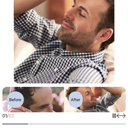
Before
After
01
/
02