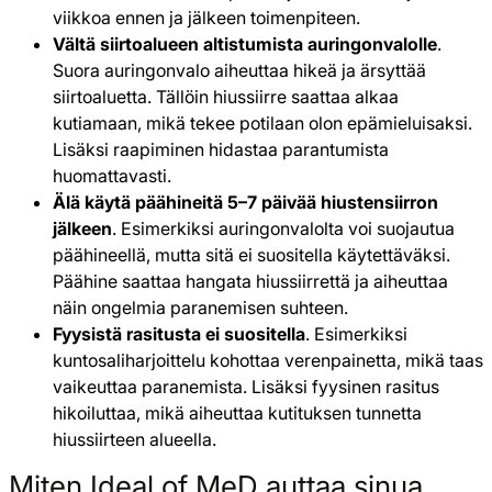
viikkoa ennen ja jälkeen toimenpiteen.
Vältä siirtoalueen altistumista auringonvalolle
.
Suora auringonvalo aiheuttaa hikeä ja ärsyttää
siirtoaluetta. Tällöin hiussiirre saattaa alkaa
kutiamaan, mikä tekee potilaan olon epämieluisaksi.
Lisäksi raapiminen hidastaa parantumista
huomattavasti.
Älä käytä päähineitä 5–7 päivää hiustensiirron
jälkeen
. Esimerkiksi auringonvalolta voi suojautua
päähineellä, mutta sitä ei suositella käytettäväksi.
Päähine saattaa hangata hiussiirrettä ja aiheuttaa
näin ongelmia paranemisen suhteen.
Fyysistä rasitusta ei suositella
. Esimerkiksi
kuntosaliharjoittelu kohottaa verenpainetta, mikä taas
vaikeuttaa paranemista. Lisäksi fyysinen rasitus
hikoiluttaa, mikä aiheuttaa kutituksen tunnetta
hiussiirteen alueella.
Miten Ideal of MeD auttaa sinua