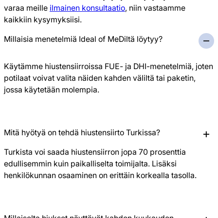
varaa meille
ilmainen konsultaatio
, niin vastaamme
kaikkiin kysymyksiisi.
Millaisia menetelmiä Ideal of MeDiltä löytyy?
Käytämme hiustensiirroissa FUE- ja DHI-menetelmiä, joten
potilaat voivat valita näiden kahden väliltä tai paketin,
jossa käytetään molempia.
Mitä hyötyä on tehdä hiustensiirto Turkissa?
Turkista voi saada hiustensiirron jopa 70 prosenttia
edullisemmin kuin paikalliselta toimijalta. Lisäksi
henkilökunnan osaaminen on erittäin korkealla tasolla.
Millaiselta hiukset näyttävät kahden kuukauden