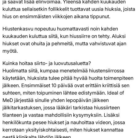
ja saavat lisää elinvoimaa. Yleensä kahden kuukauden
kuluttua sellaisetkin follikkelit tuottavat uusia hiuksia, joista
hius on ensimmäisten viikkojen aikana tippunut.
Hiustenkasvu nopeutuu huomattavasti noin kahden
kuukauden kuluttua siitä, kun hiussiirre on tehty. Aluksi
hiukset ovat ohuita ja pehmeitä, mutta vahvistuvat ajan
myötä.
Kuinka hoitaa siirto- ja luovutusaluetta?
Huolimatta siitä, kumpaa menetelmää hiustensiirrossa
käytetään, hiuksista tulee pitää hyvää huolta toimenpiteen
jälkeen. Ensimmäiset 10 päivää ovat erittäin kriittisiä sen
suhteen, miten toipuminen lähtee edistymään. Ideal of
MeD järjestää sinulle yhden lepopäivän jälkeen
jälkitarkastuksen, jossa lääkäri tarkistaa hiussiirteen
tilanteen ja vastaa mahdollisiin kysymyksiin. Lisäksi
henkilökunta pesee hiukset ja nauhoittaa videon, jossa
kerrotaan yksityiskohtaisesti, miten hiukset kannattaa
pestä klinikalta lähdön jälkeen.