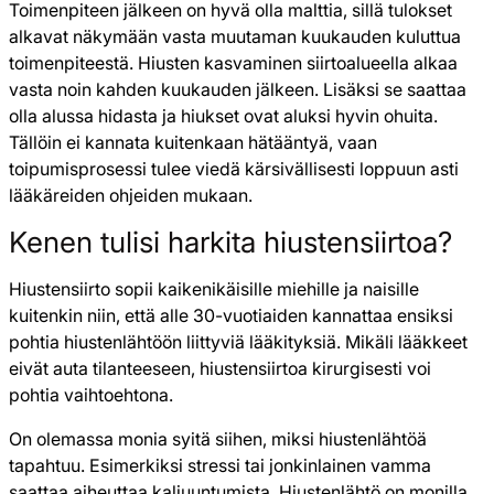
Toimenpiteen jälkeen on hyvä olla malttia, sillä tulokset
alkavat näkymään vasta muutaman kuukauden kuluttua
toimenpiteestä. Hiusten kasvaminen siirtoalueella alkaa
vasta noin kahden kuukauden jälkeen. Lisäksi se saattaa
olla alussa hidasta ja hiukset ovat aluksi hyvin ohuita.
Tällöin ei kannata kuitenkaan hätääntyä, vaan
toipumisprosessi tulee viedä kärsivällisesti loppuun asti
lääkäreiden ohjeiden mukaan.
Kenen tulisi harkita hiustensiirtoa?
Hiustensiirto sopii kaikenikäisille miehille ja naisille
kuitenkin niin, että alle 30-vuotiaiden kannattaa ensiksi
pohtia hiustenlähtöön liittyviä lääkityksiä. Mikäli lääkkeet
eivät auta tilanteeseen, hiustensiirtoa kirurgisesti voi
pohtia vaihtoehtona.
On olemassa monia syitä siihen, miksi hiustenlähtöä
tapahtuu. Esimerkiksi stressi tai jonkinlainen vamma
saattaa aiheuttaa kaljuuntumista. Hiustenlähtö on monilla