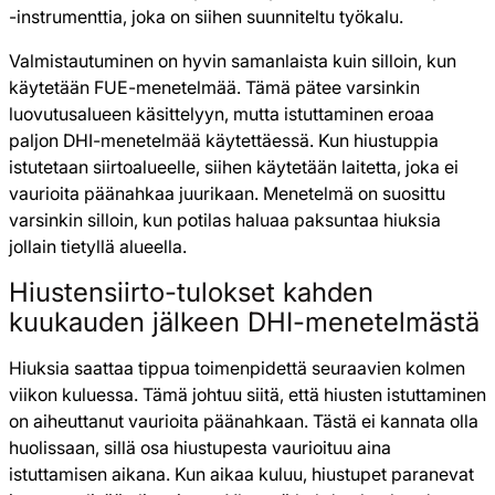
-instrumenttia, joka on siihen suunniteltu työkalu.
Valmistautuminen on hyvin samanlaista kuin silloin, kun
käytetään FUE-menetelmää. Tämä pätee varsinkin
luovutusalueen käsittelyyn, mutta istuttaminen eroaa
paljon DHI-menetelmää käytettäessä. Kun hiustuppia
istutetaan siirtoalueelle, siihen käytetään laitetta, joka ei
vaurioita päänahkaa juurikaan. Menetelmä on suosittu
varsinkin silloin, kun potilas haluaa paksuntaa hiuksia
jollain tietyllä alueella.
Hiustensiirto-tulokset kahden
kuukauden jälkeen DHI-menetelmästä
Hiuksia saattaa tippua toimenpidettä seuraavien kolmen
viikon kuluessa. Tämä johtuu siitä, että hiusten istuttaminen
on aiheuttanut vaurioita päänahkaan. Tästä ei kannata olla
huolissaan, sillä osa hiustupesta vaurioituu aina
istuttamisen aikana. Kun aikaa kuluu, hiustupet paranevat