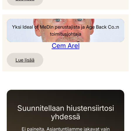
:
Jorn
Elferink
Yksi Ideal of MeDin perustajista ja Age Back Co.:n
toimitusjohtaja
Cem Arel
Lue lisää
:
Cem
Arel
Suunnitellaan hiustensiirtosi
yhdessä
Ei paineita. Asiantuntijamme jakavat vain