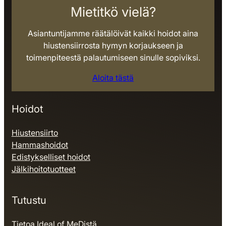
Mietitkö vielä?
Asiantuntijamme räätälöivät kaikki hoidot aina
hiustensiirrosta hymyn korjaukseen ja
toimenpiteestä palautumiseen sinulle sopiviksi.
Aloita tästä
Hoidot
Hiustensiirto
Hammashoidot
Edistykselliset hoidot
Jälkihoitotuotteet
Tutustu
Tietoa Ideal of MeDistä