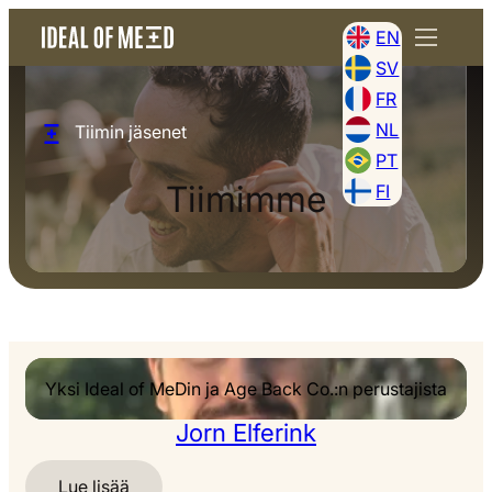
EN
SV
FR
NL
Tiimin jäsenet
PT
Tiimimme
FI
Yksi Ideal of MeDin ja Age Back Co.:n perustajista
Jorn Elferink
Lue lisää