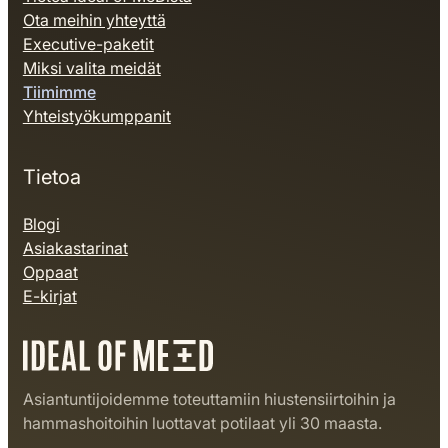
Ota meihin yhteyttä
Executive-paketit
Miksi valita meidät
Tiimimme
Yhteistyökumppanit
Tietoa
Blogi
Asiakastarinat
Oppaat
E-kirjat
Asiantuntijoidemme toteuttamiin hiustensiirtoihin ja
hammashoitoihin luottavat potilaat yli 30 maasta.