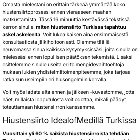
Omasta mielestäni on erittäin tärkeää ymmärtää koko
hiustensiirtoprosessi ennen vieraaseen maahan
matkustamista. Tässä 16 minuuttia kestävässä tekstissä
kerron sinulle,
miten hiustensiirto Turkissa tapahtuu
askel askeleelta
. Voit lukea kaiken aina ensimmäisestä
konsultaatiosta jälkihoitoon asti. Olemme täällä
neuvomassa sinua kaikissa kysymyksissäsi, joita sinulla on
mielessäsi ennen lopullisen päätöksen tekemistä. Lisäksi
esittelemme sinulle useita eri toimenpidevaihtoehtoja
mukaan lukien yhdistelmätoimenpiteemme, joka tarjoaa
ratkaisun useimpiin eri hiusongelmiin kerralla.
Voit myös ladata alta ennen ja jälkeen -kuvastomme, jotta
näet, millaista lopputulosta voit odottaa, mikäli päädyt
toteuttamaan hiustensiirron kanssamme.
Hiustensiirto IdealofMedillä Turkissa
Vuosittain yli 60 % kaikista hiustensiirroista tehdään