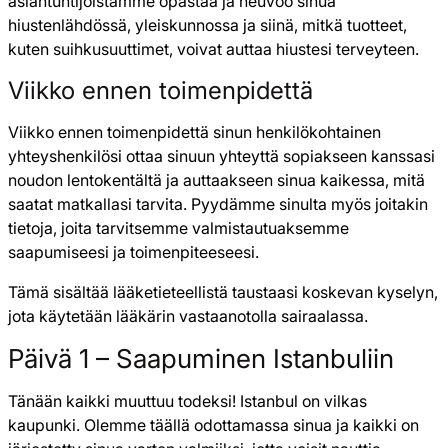
asiantuntijoistamme opastaa ja neuvoo sinua
hiustenlähdössä, yleiskunnossa ja siinä, mitkä tuotteet,
kuten suihkusuuttimet, voivat auttaa hiustesi terveyteen.
Viikko ennen toimenpidettä
Viikko ennen toimenpidettä sinun henkilökohtainen
yhteyshenkilösi ottaa sinuun yhteyttä sopiakseen kanssasi
noudon lentokentältä ja auttaakseen sinua kaikessa, mitä
saatat matkallasi tarvita. Pyydämme sinulta myös joitakin
tietoja, joita tarvitsemme valmistautuaksemme
saapumiseesi ja toimenpiteeseesi.
Tämä sisältää lääketieteellistä taustaasi koskevan kyselyn,
jota käytetään lääkärin vastaanotolla sairaalassa.
Päivä 1 – Saapuminen Istanbuliin
Tänään kaikki muuttuu todeksi! Istanbul on vilkas
kaupunki. Olemme täällä odottamassa sinua ja kaikki on