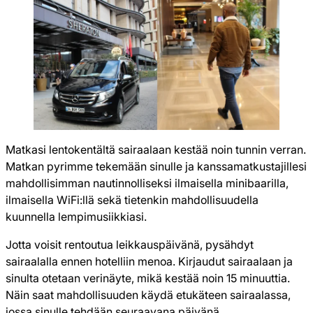
Matkasi lentokentältä sairaalaan kestää noin tunnin verran.
Matkan pyrimme tekemään sinulle ja kanssamatkustajillesi
mahdollisimman nautinnolliseksi ilmaisella minibaarilla,
ilmaisella WiFi:llä sekä tietenkin mahdollisuudella
kuunnella lempimusiikkiasi.
Jotta voisit rentoutua leikkauspäivänä, pysähdyt
sairaalalla ennen hotelliin menoa. Kirjaudut sairaalaan ja
sinulta otetaan verinäyte, mikä kestää noin 15 minuuttia.
Näin saat mahdollisuuden käydä etukäteen sairaalassa,
jossa sinulle tehdään seuraavana päivänä