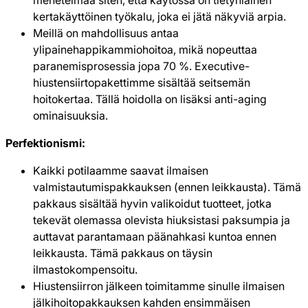
kertakäyttöinen työkalu, joka ei jätä näkyviä arpia.
Meillä on mahdollisuus antaa
ylipainehappikammiohoitoa, mikä nopeuttaa
paranemisprosessia jopa 70 %. Executive-
hiustensiirtopakettimme sisältää seitsemän
hoitokertaa. Tällä hoidolla on lisäksi anti-aging
ominaisuuksia.
Perfektionismi:
Kaikki potilaamme saavat ilmaisen
valmistautumispakkauksen (ennen leikkausta). Tämä
pakkaus sisältää hyvin valikoidut tuotteet, jotka
tekevät olemassa olevista hiuksistasi paksumpia ja
auttavat parantamaan päänahkasi kuntoa ennen
leikkausta. Tämä pakkaus on täysin
ilmastokompensoitu.
Hiustensiirron jälkeen toimitamme sinulle ilmaisen
jälkihoitopakkauksen kahden ensimmäisen