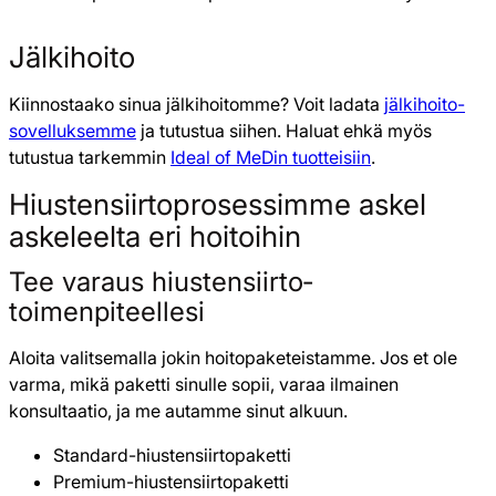
Jälkihoito
Kiinnostaako sinua jälkihoitomme? Voit ladata
jälkihoito-
sovelluksemme
ja tutustua siihen. Haluat ehkä myös
tutustua tarkemmin
Ideal of MeDin tuotteisiin
.
Hiustensiirto­prosessimme askel
askeleelta eri hoitoihin
Tee varaus hiustensiirto­
toimenpiteellesi
Aloita valitsemalla jokin hoitopaketeistamme. Jos et ole
varma, mikä paketti sinulle sopii, varaa ilmainen
konsultaatio, ja me autamme sinut alkuun.
Standard-hiustensiirtopaketti
Premium-hiustensiirtopaketti