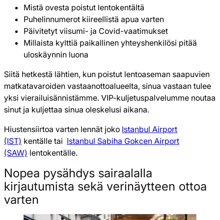
Mistä ovesta poistut lentokentältä
Puhelinnumerot kiireellistä apua varten
Päivitetyt viisumi- ja Covid-vaatimukset
Millaista kylttiä paikallinen yhteyshenkilösi pitää
uloskäynnin luona
Siitä hetkestä lähtien, kun poistut lentoaseman saapuvien
matkatavaroiden vastaanottoalueelta, sinua vastaan tulee
yksi vierailuisännistämme. VIP-kuljetuspalvelumme noutaa
sinut ja kuljettaa sinua oleskelusi aikana.
Hiustensiirtoa varten lennät joko
Istanbul Airport
(IST)
kentälle tai
Istanbul Sabiha Gokcen Airport
(SAW)
lentokentälle.
Nopea pysähdys sairaalalla
kirjautumista sekä verinäytteen ottoa
varten