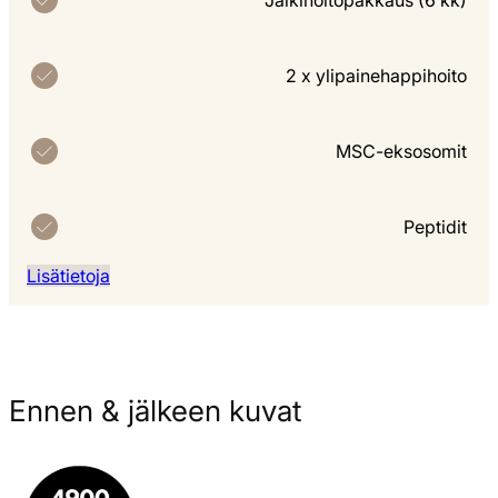
Jälkihoitopakkaus (6 kk)
2 x ylipainehappihoito
MSC-eksosomit
Peptidit
Lisätietoja
Ennen & jälkeen kuvat