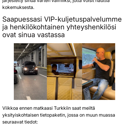
järjestetty sinua varten valmiiksi, jotta voisit nauttia
kokemuksesta.
Saapuessasi VIP-kuljetuspalvelumme
ja henkilökohtainen yhteyshenkilösi
ovat sinua vastassa
Viikkoa ennen matkaasi Turkkiin saat meiltä
yksityiskohtaisen tietopaketin, jossa on muun muassa
seuraavat tiedot: