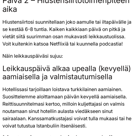
Päivä 2 – Hiustensiirto­toimenpiteen
aika
Hiustensiirtosi suunnitellaan joko aamulle tai iltapäivälle ja
se kestää 6-8 tuntia. Kaiken kaikkiaan päivä on pitkä ja
vietät siitä suurimman osan mukavasti leikkaustuolissa.
Voit kuitenkin katsoa Netflixiä tai kuunnella podcastia!
Näin leikkauspäiväsi sujuu:
Leikkauspäivä alkaa upealla (kevyellä)
aamiaisella ja valmistautumisella
Hotellissasi tarjoillaan loistava turkkilainen aamiainen.
Suosittelemme aloittamaan päivän kevyellä aamiaisella.
Reittisuunnitelmasi kertoo, milloin kuljettajasi on valmis
noutamaan sinut hotellin aulasta viedäkseen sinut
sairaalaan. Kanssamatkustajasi voivat tulla mukaasi tai he
voivat tutustua Istanbuliin itsenäisesti.