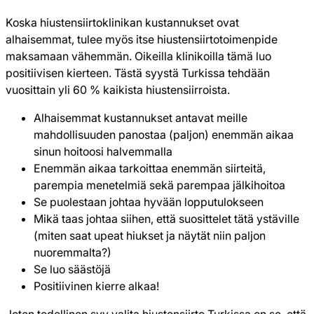
Koska hiustensiirtoklinikan kustannukset ovat
alhaisemmat, tulee myös itse hiustensiirtotoimenpide
maksamaan vähemmän. Oikeilla klinikoilla tämä luo
positiivisen kierteen. Tästä syystä Turkissa tehdään
vuosittain yli 60 % kaikista hiustensiirroista.
Alhaisemmat kustannukset antavat meille
mahdollisuuden panostaa (paljon) enemmän aikaa
sinun hoitoosi halvemmalla
Enemmän aikaa tarkoittaa enemmän siirteitä,
parempia menetelmiä sekä parempaa jälkihoitoa
Se puolestaan johtaa hyvään lopputulokseen
Mikä taas johtaa siihen, että suosittelet tätä ystäville
(miten saat upeat hiukset ja näytät niin paljon
nuoremmalta?)
Se luo säästöjä
Positiivinen kierre alkaa!