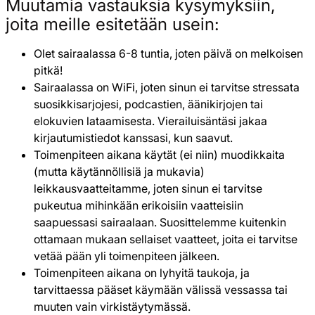
Muutamia vastauksia kysymyksiin,
joita meille esitetään usein:
Olet sairaalassa 6-8 tuntia, joten päivä on melkoisen
pitkä!
Sairaalassa on WiFi, joten sinun ei tarvitse stressata
suosikkisarjojesi, podcastien, äänikirjojen tai
elokuvien lataamisesta. Vierailuisäntäsi jakaa
kirjautumistiedot kanssasi, kun saavut.
Toimenpiteen aikana käytät (ei niin) muodikkaita
(mutta käytännöllisiä ja mukavia)
leikkausvaatteitamme, joten sinun ei tarvitse
pukeutua mihinkään erikoisiin vaatteisiin
saapuessasi sairaalaan. Suosittelemme kuitenkin
ottamaan mukaan sellaiset vaatteet, joita ei tarvitse
vetää pään yli toimenpiteen jälkeen.
Toimenpiteen aikana on lyhyitä taukoja, ja
tarvittaessa pääset käymään välissä vessassa tai
muuten vain virkistäytymässä.