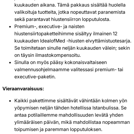
kuukauden aikana. Tämä pakkaus sisältää huolella
valikoituja tuotteita, jotka nopeuttavat paranemista
sekä parantavat hiustensiirron lopputulosta.
Premium-, executive- ja naisten
hiustensiirtopaketteihimme sisältyy ilmainen 12
kuukauden IdealofMed -hiusten elvyttämistuotesarja.
Se toimitetaan sinulle neljän kuukauden välein; sekin
on täysin ilmastokompensoitu.
Sinulla on myös pääsy kokonaisvaltaiseen
valmennusohjelmaamme valitessasi premium- tai
executive-paketin.
Vieraanvaraisuus:
Kaikki pakettimme sisältävät vähintään kolmen yön
yöpymisen neljän tähden hotellissa Istanbulissa. Se
antaa potilaillemme mahdollisuuden levätä yhden
ylimääräisen päivän, mikä mahdollistaa nopeamman
toipumisen ja paremman lopputuloksen.