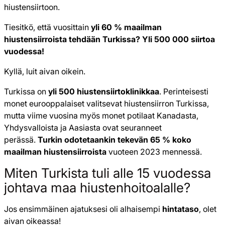
hiustensiirtoon.
Tiesitkö, että vuosittain
yli 60 % maailman
hiustensiirroista tehdään Turkissa? Yli 500 000 siirtoa
vuodessa!
Kyllä, luit aivan oikein.
Turkissa on
yli 500 hiustensiirtoklinikkaa
. Perinteisesti
monet eurooppalaiset valitsevat hiustensiirron Turkissa,
mutta viime vuosina myös monet potilaat Kanadasta,
Yhdysvalloista ja Aasiasta ovat seuranneet
perässä.
Turkin odotetaankin tekevän 65 % koko
maailman hiustensiirroista
vuoteen 2023 mennessä.
Miten Turkista tuli alle 15 vuodessa
johtava maa hiusten­hoitoalalle?
Jos ensimmäinen ajatuksesi oli alhaisempi
hintataso
, olet
aivan oikeassa!