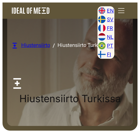
EN
SV
FR
NL
Hiustensiirto
Hiustensiirto Turkissa
PT
FI
Hiustensiirto Turkissa