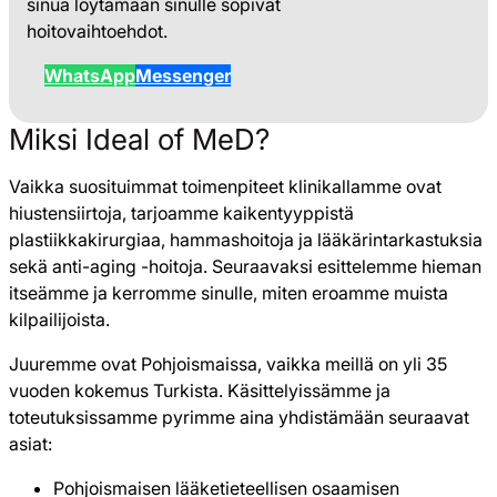
sinua löytämään sinulle sopivat
hoitovaihtoehdot.
WhatsApp
Messenger
Miksi Ideal of MeD?
Vaikka suosituimmat toimenpiteet klinikallamme ovat
hiustensiirtoja, tarjoamme kaikentyyppistä
plastiikkakirurgiaa, hammashoitoja ja lääkärintarkastuksia
sekä anti-aging -hoitoja. Seuraavaksi esittelemme hieman
itseämme ja kerromme sinulle, miten eroamme muista
kilpailijoista.
Juuremme ovat Pohjoismaissa, vaikka meillä on yli 35
vuoden kokemus Turkista. Käsittelyissämme ja
toteutuksissamme pyrimme aina yhdistämään seuraavat
asiat:
Pohjoismaisen lääketieteellisen osaamisen