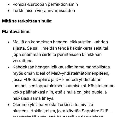
Pohjois-Euroopan perfektionismin
Turkkilaisen vieraanvaraisuuden
Mitä se tarkoittaa sinulle:
Mahtava tiimi:
Meillä on kahdeksan hengen leikkaustiimi kahden
sijasta. Se sallii meidän tehdä kaksinkertaisesti tai
jopa enemmän siirteitä perinteiseen klinikkaan
verrattuna.
Kahdeksan hengen leikkaustiimimme mahdollistaa
myös oman Ideal of MeD-yhdistelmätoimenpiteen,
jossa FUE Sapphire ja DHI-metodi yhdistetään
luonnollisen lopputuloksen saamiseksi. Käsittelemme
koko päänahkasi niin, että sinulla on joka puolella
hiuksiasi sama tiheys.
Olemme yksi harvoista Turkissa toimivista
hiustensiirtoklinikoista, joka käyttää Sapphire FUE -
menetelmää siten, että käytössä on tietynlainen