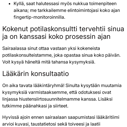
Kyllä, saat halutessasi myös nukkua toimenpiteen
aikana; me tarkkailemme elintoimintojasi koko ajan
fingertip-monitoroinnilla.
Kokenut potilaskonsultti tervehtii sinua
ja on kanssasi koko prosessin ajan
Sairaalassa sinut ottaa vastaan yksi kokeneista
potilaskonsulteistamme, joka opastaa sinua koko päivän.
Voit kysyä häneltä mitä tahansa kysymyksiä.
Lääkärin konsultaatio
On aika tavata lääkintäryhmä! Sinulta kysytään muutamia
kysymyksiä varmistaaksemme, että odotuksesi ovat
linjassa hiustensiirtosuunnitelmamme kanssa. Lisäksi
tutkimme päänahkasi ja siirteet.
Hyvissä ajoin ennen sairaalaan saapumistasi lääkäritiimi
arvioi kuvasi, taustatietosi sekä toiveesi ja laatii