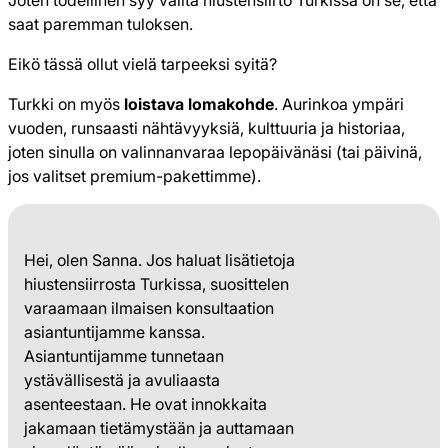
Joten todellinen syy valita hiustensiirto Turkissa on se, että
saat paremman tuloksen.
Eikö tässä ollut vielä tarpeeksi syitä?
Turkki on myös
loistava lomakohde
. Aurinkoa ympäri
vuoden, runsaasti nähtävyyksiä, kulttuuria ja historiaa,
joten sinulla on valinnanvaraa lepopäivänäsi (tai päivinä,
jos valitset premium-pakettimme).
Hei, olen Sanna. Jos haluat lisätietoja
hiustensiirrosta Turkissa, suosittelen
varaamaan ilmaisen konsultaation
asiantuntijamme kanssa.
Asiantuntijamme tunnetaan
ystävällisestä ja avuliaasta
asenteestaan. He ovat innokkaita
jakamaan tietämystään ja auttamaan