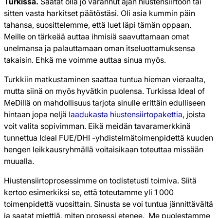
Turkissa.
Saatat olla jo varannut ajan hiustensiirtoon tai
sitten vasta harkitset päätöstäsi. Oli asia kummin päin
tahansa, suosittelemme, että luet läpi tämän oppaan.
Meille on tärkeää auttaa ihmisiä saavuttamaan omat
unelmansa ja palauttamaan oman itseluottamuksensa
takaisin. Ehkä me voimme auttaa sinua myös.
Turkkiin matkustaminen saattaa tuntua hieman vieraalta,
mutta siinä on myös hyvätkin puolensa. Turkissa Ideal of
MeDillä on mahdollisuus tarjota sinulle erittäin edulliseen
hintaan jopa neljä
laadukasta hiustensiirtopakettia
, joista
voit valita sopivimman. Eikä meidän tavaramerkkinä
tunnettua Ideal FUE/DHI -yhdistelmätoimenpidettä kuuden
hengen leikkausryhmällä voitaisikaan toteuttaa missään
muualla.
Hiustensiirtoprosessimme on todistetusti toimiva. Siitä
kertoo esimerkiksi se, että toteutamme yli 1 000
toimenpidettä vuosittain. Sinusta se voi tuntua jännittävältä
ja saatat miettiä, miten prosessi etenee. Me puolestamme