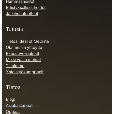
Hammashoidot
Edistykselliset hoidot
Jälkihoitotuotteet
Tutustu
Tietoa Ideal of MeDistä
Ota meihin yhteyttä
Executive-paketit
Miksi valita meidät
Tiimimme
Yhteistyökumppanit
Tietoa
Blogi
Asiakastarinat
Oppaat